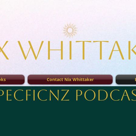
x Whitta
oks
Contact Nix Whittaker
pecficNZ Podca